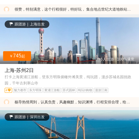
很赞，特别满意，这个行程很好，特好玩， 集合地点世纪大道地铁站很方便。
跟团游
|
上海出发
745
￥
起
6人出游
100%满意
上海-苏州2日
打卡上海黄浦江游船，登东方明珠俯瞰外滩美景，纯玩团，漫步苏城名园拙政
园，千年古刹寒山寺
4
魅力都市
东方明珠
黄浦江游船
苏式园林
纯玩0购物
漫游江南
杨导热情周到，认真负责，风趣幽默，知识渊博，行程安排合理，给我们一个轻松愉快的旅途
跟团游
|
深圳出发