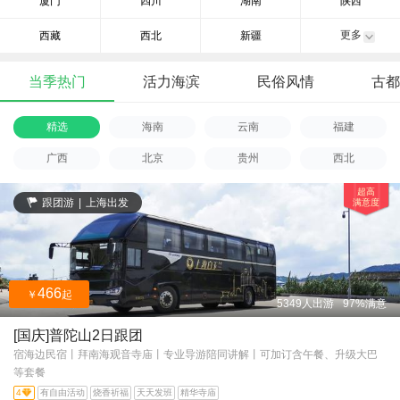
厦门
四川
湖南
陕西
更多
西藏
西北
新疆
当季热门
活力海滨
民俗风情
古都
精选
海南
云南
福建
广西
北京
贵州
西北
超高
跟团游
|
上海出发
满意度
466
￥
起
5349人出游
97%满意
[国庆]普陀山2日跟团
宿海边民宿丨拜南海观音寺庙丨专业导游陪同讲解丨可加订含午餐、升级大巴
等套餐
4
有自由活动
烧香祈福
天天发班
精华寺庙