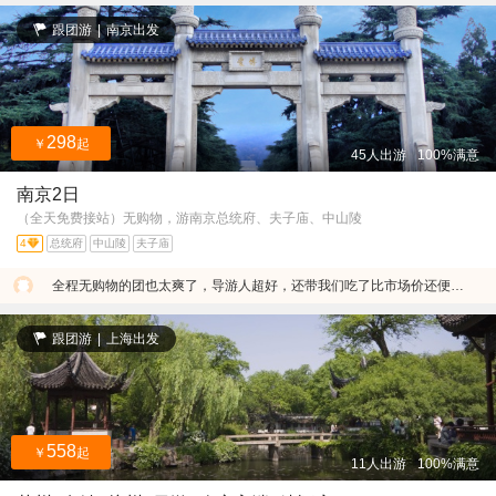
跟团游
|
南京出发
298
￥
起
45人出游
100%满意
南京2日
（全天免费接站）无购物，游南京总统府、夫子庙、中山陵
4
总统府
中山陵
夫子庙
全程无购物的团也太爽了，导游人超好，还带我们吃了比市场价还便宜的鸭血粉丝汤～
跟团游
|
上海出发
558
￥
起
11人出游
100%满意