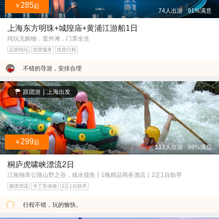
285
￥
起
74人出游
91%满意
上海东方明珠+城隍庙+黄浦江游船1日
纯玩无购物，逛外滩，门票全含
品质纯玩
优质服务
优质行程
不错的导游，安排合理
跟团游
|
上海出发
299
￥
起
113人出游
99%满意
桐庐虎啸峡漂流2日
江南独库公路山野之谷，戏水摸鱼丨1晚精品商务酒店丨2正1自助早
激情漂流
卡丁车体验
2正1自助早
行程不错，玩的愉快。