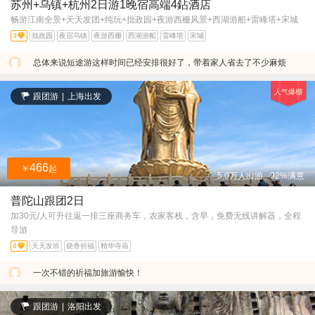
苏州+乌镇+杭州2日游1晚宿高端4鉆酒店
畅游江南全景+天天发团+纯玩+拙政园+夜游西栅风景+西湖游船+雷峰塔+宋城
3
拙政园
夜宿乌镇
夜游西栅
西湖游船
雷峰塔
宋城
总体来说短途游这样时间已经安排很好了，带着家人省去了不少麻烦
人气爆棚
跟团游
|
上海出发
466
￥
起
5.0万人出游
92%满意
普陀山跟团2日
加30元/人可升往返一排三座商务车，农家客栈，含早，免费无线讲解器，全程
导游
4
天天发班
烧香祈福
精华寺庙
一次不错的祈福加旅游愉快！
跟团游
|
洛阳出发