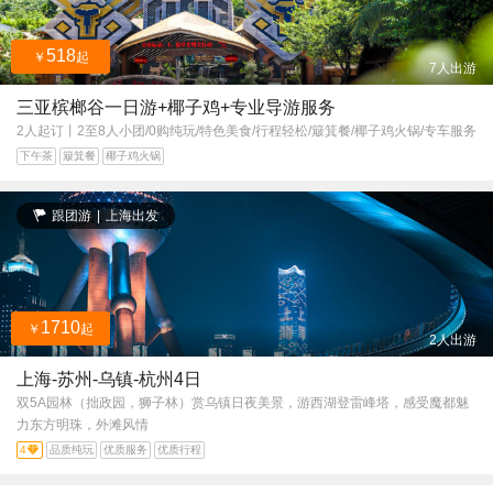
518
￥
起
7人出游
三亚槟榔谷一日游+椰子鸡+专业导游服务
2人起订丨2至8人小团/0购纯玩/特色美食/行程轻松/簸箕餐/椰子鸡火锅/专车服务
下午茶
簸箕餐
椰子鸡火锅
跟团游
|
上海出发
1710
￥
起
2人出游
上海-苏州-乌镇-杭州4日
双5A园林（拙政园，狮子林）赏乌镇日夜美景，游西湖登雷峰塔，感受魔都魅
力东方明珠，外滩风情
4
品质纯玩
优质服务
优质行程