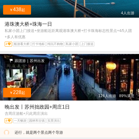
438
￥
起
4人出游
港珠澳大桥+珠海一日
私家小团上门接送+坐游船近距离观港珠澳大桥+打卡珠海标志性景点+4/5人团
+多人有优惠
4
船游看大桥
打卡地标
纯玩不购物
私家小团
上门接送
跟团游
|
苏州出发
228
￥
起
126人出游
89%满意
晚出发丨苏州拙政园+周庄1日
含周庄游船+只此周庄演出
4
一天畅游
园林和古镇
实景演出
还行，就是两个景点两个导游