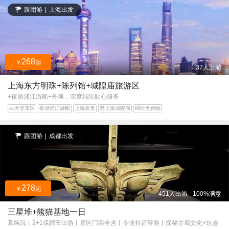
跟团游
|
上海出发
268
￥
起
37人出游
上海东方明珠+陈列馆+城隍庙旅游区
+夜游浦江游船+外滩，深度纯玩贴心服务
白天登东珠
夜游浦江游船
上海夜景
老上海城隍庙
纯玩无购物
跟团游
|
成都出发
278
￥
起
451人出游
100%满意
三星堆+熊猫基地一日
真纯玩丨2+1保姆车出游丨景区门票全含丨专业持证导游丨探秘古蜀文化+逗趣