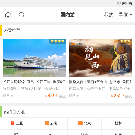
关怀版
国内游
我的
导航
热卖推荐
首页
目的地
出境游
国内游
跟团游
周边游
自助游
邮轮
自驾游
景点门票
签证
酒店
长江世纪邮轮+宜昌+长江三峡+重庆6日
慢旅入晋丨壶口+五台山+悬空寺+云冈7
宜昌登船丨重庆8人团涮小天鹅火锅丨
日
南京出发丨优先中下铺丨中高级导游全
五鉆酒店1晚丨登船晚餐丨码头行李搬
4499
程精讲丨12人限升2+1保姆车丨大同铜
2527
跟团游
跟团游
￥
起/人
￥
起/人
机票
火车票
汽车票
提服务丨接送站服务
火锅&全素宴&晋菜面食
热门目的地
定制游
当地玩乐
用车
三亚
云南
北京
桂林
2
3
1