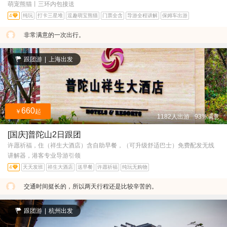
萌宠熊猫丨三环内包接送
4
纯玩
打卡三星堆
逗趣萌宝熊猫
门票全含
导游全程讲解
保姆车出游
非常满意的一次出行。
跟团游
|
上海出发
660
￥
起
1182人出游
93%满意
[国庆]普陀山2日跟团
许愿祈福，住（祥生大酒店）含自助早餐，（可升级舒适巴士）免费配发无线
讲解器，港客专业导游引领
4
天天发班
祥生大酒店
送早餐
许愿祈福
纯玩无购物
交通时间挺长的，所以两天行程还是比较辛苦的。
跟团游
|
杭州出发