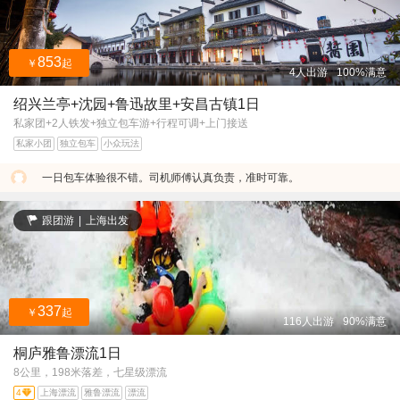
853
￥
起
4人出游
100%满意
绍兴兰亭+沈园+鲁迅故里+安昌古镇1日
私家团+2人铁发+独立包车游+行程可调+上门接送
私家小团
独立包车
小众玩法
一日包车体验很不错。司机师傅认真负责，准时可靠。
跟团游
|
上海出发
337
￥
起
116人出游
90%满意
桐庐雅鲁漂流1日
8公里，198米落差，七星级漂流
4
上海漂流
雅鲁漂流
漂流