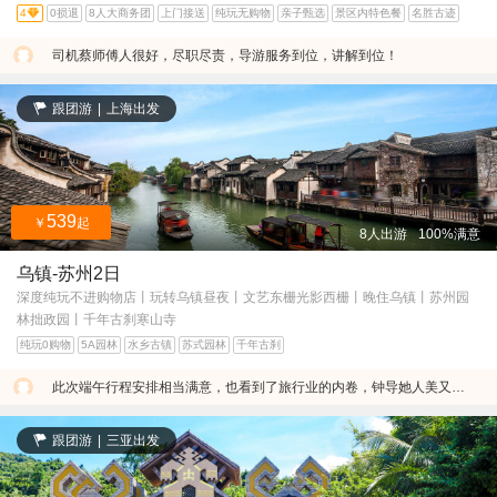
4
0损退
8人大商务团
上门接送
纯玩无购物
亲子甄选
景区内特色餐
名胜古迹
司机蔡师傅人很好，尽职尽责，导游服务到位，讲解到位！
跟团游
|
上海出发
539
￥
起
8人出游
100%满意
乌镇-苏州2日
深度纯玩不进购物店丨玩转乌镇昼夜丨文艺东栅光影西栅丨晚住乌镇丨苏州园
林拙政园丨千年古刹寒山寺
纯玩0购物
5A园林
水乡古镇
苏式园林
千年古刹
此次端午行程安排相当满意，也看到了旅行业的内卷，钟导她人美又善良、超有爱心又专业。
跟团游
|
三亚出发