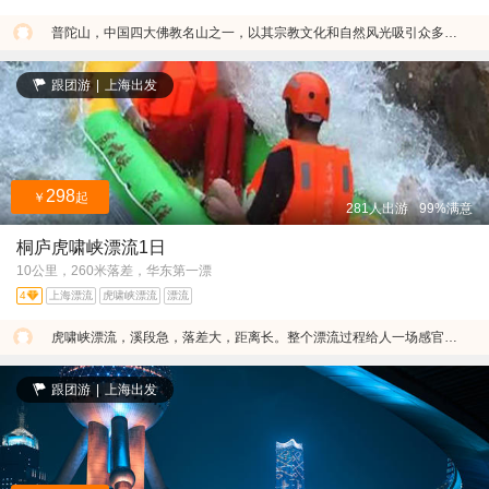
普陀山，中国四大佛教名山之一，以其宗教文化和自然风光吸引众多游客。
跟团游
|
上海出发
298
￥
起
281人出游
99%满意
桐庐虎啸峡漂流1日
10公里，260米落差，华东第一漂
4
上海漂流
虎啸峡漂流
漂流
虎啸峡漂流，溪段急，落差大，距离长。整个漂流过程给人一场感官上的刺激与激情。
跟团游
|
上海出发