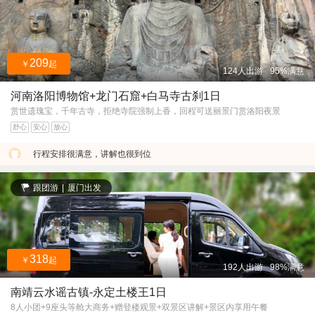
209
￥
起
124人出游
95%满意
河南洛阳博物馆+龙门石窟+白马寺古刹1日
赏世遗瑰宝，千年古寺，拒绝寺院强制上香，回程可送丽景门赏洛阳夜景
舒心
安心
放心
行程安排很满意，讲解也很到位
跟团游
|
厦门出发
318
￥
起
192人出游
98%满意
南靖云水谣古镇-永定土楼王1日
8人小团+9座头等舱大商务+赠登楼观景+双景区讲解+景区内享用午餐