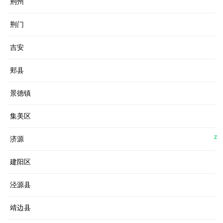
荆州
荆门
吉安
郏县
景德镇
集美区
Z
济源
建阳区
泾源县
靖边县