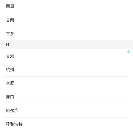
固原
甘南
甘孜
H
Q
香港
杭州
合肥
海口
哈尔滨
呼和浩特