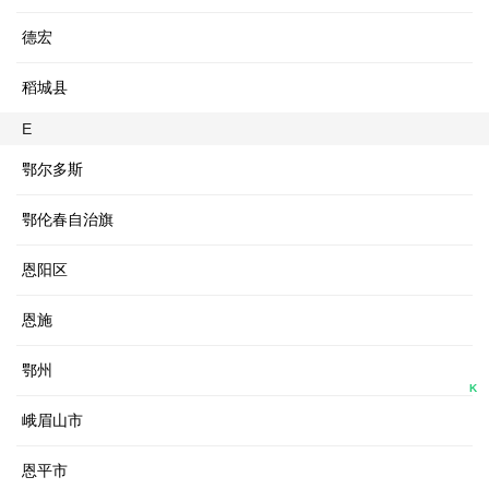
德宏
稻城县
E
鄂尔多斯
鄂伦春自治旗
恩阳区
恩施
鄂州
K
峨眉山市
恩平市