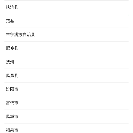
扶沟县
L
范县
丰宁满族自治县
肥乡县
抚州
凤凰县
汾阳市
富锦市
凤城市
福泉市