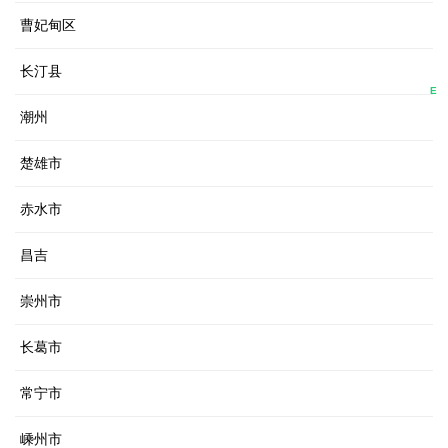
曹妃甸区
长汀县
E
潮州
楚雄市
赤水市
昌吉
崇州市
长葛市
常宁市
嵊州市