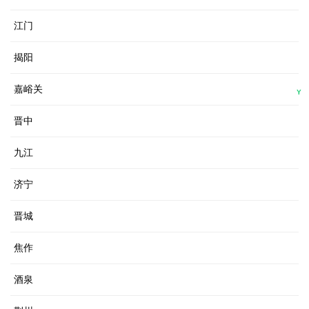
江门
揭阳
嘉峪关
Y
晋中
九江
济宁
晋城
焦作
酒泉