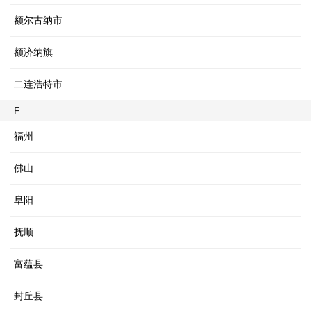
额尔古纳市
额济纳旗
二连浩特市
F
福州
佛山
阜阳
抚顺
富蕴县
封丘县