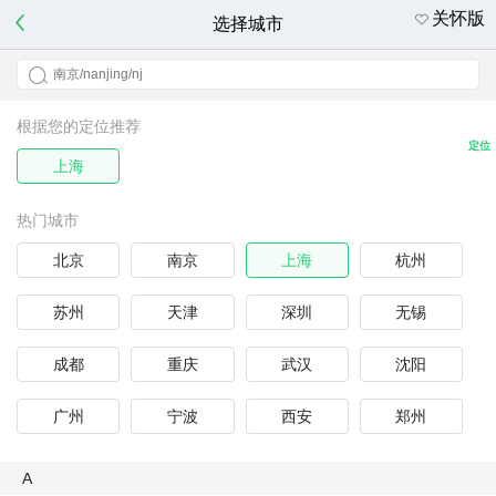
关怀版
选择城市
根据您的定位推荐
定位
上海
热门城市
北京
南京
上海
杭州
苏州
天津
深圳
无锡
成都
重庆
武汉
沈阳
广州
宁波
西安
郑州
A