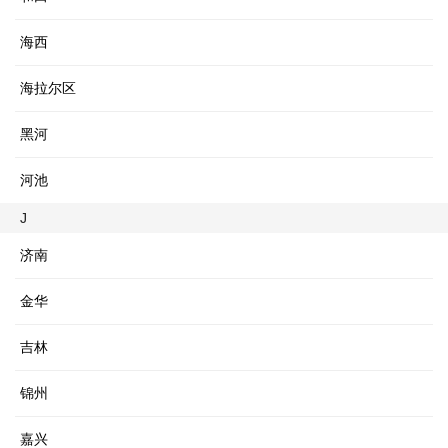
海西
海拉尔区
黑河
河池
J
济南
金华
吉林
锦州
嘉兴