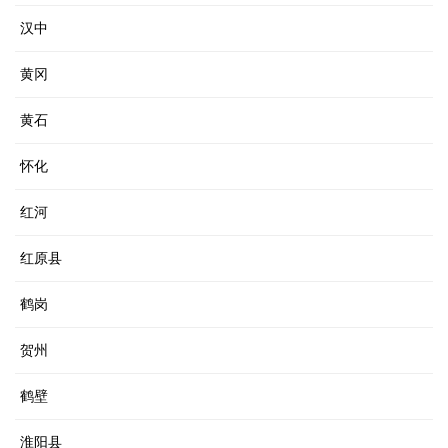
汉中
黄冈
黄石
怀化
红河
红原县
鹤岗
贺州
鹤壁
淮阳县