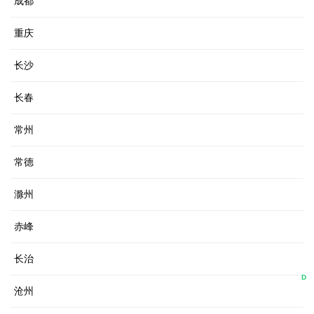
成都
重庆
长沙
长春
常州
常德
滁州
赤峰
长治
D
沧州