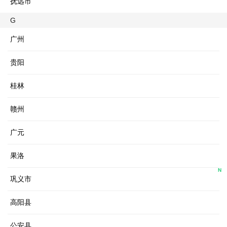
抚远市
G
广州
贵阳
桂林
赣州
广元
果洛
N
巩义市
高阳县
公安县