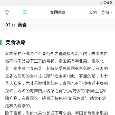
关怀版
泰国
攻略
我的
导航
03
美食
/11
首页
目的地
出境游
国内游
跟团游
周边游
美食攻略
泰国菜在亚洲乃至世界范围内都是极有名气的，去泰国自
自助游
邮轮
自驾游
然不能不品尝下正宗的泰餐。泰国菜有泰北菜、泰东北
菜、泰中菜与泰南菜，其特征受邻近国家所影响，有趣的
景点门票
签证
酒店
是各地使用的食材往往跟邻近国家相似。有趣的是，由于
华人众多，尤其是潮州菜影响，泰国也有不少接近中餐的
机票
火车票
汽车票
菜式。著名的海南四大名菜之首“文昌鸡饭”在泰国也是家
喻户晓，在泰国吃一碗泰国特色的“文昌鸡饭”，感觉必定
定制游
当地玩乐
用车
是极为特别的。

除了泰餐，海鲜水果也是必不可少的。泰国是热带水果的