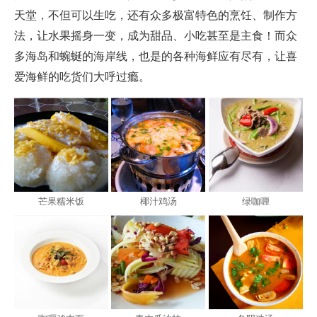
点击拨打客服电话
立即下载APP
天堂，不但可以生吃，还有众多极富特色的烹饪、制作方
4007-999-999
方便快捷，优惠多！
法，让水果摇身一变，成为甜品、小吃甚至是主食！而众
多海岛和蜿蜒的海岸线，也是的各种海鲜应有尽有，让喜
爱海鲜的吃货们大呼过瘾。
芒果糯米饭
椰汁鸡汤
绿咖喱