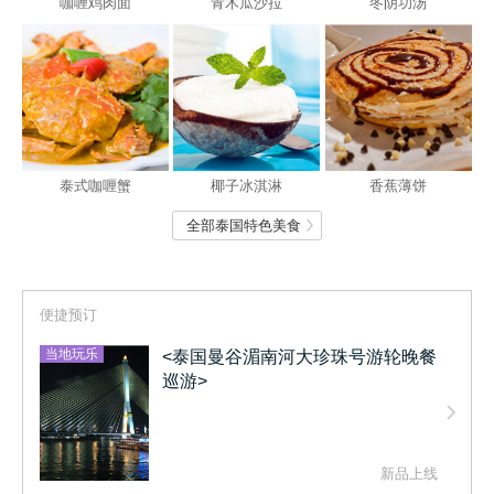
咖喱鸡肉面
青木瓜沙拉
冬阴功汤
泰式咖喱蟹
椰子冰淇淋
香蕉薄饼
全部泰国特色美食
便捷预订
当地玩乐
<泰国曼谷湄南河大珍珠号游轮晚餐
巡游>
新品上线